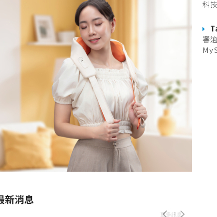
科
T
響適
My